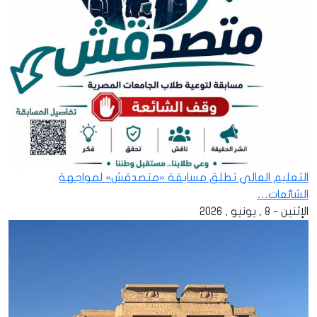
التعليم العالي تطلق مسابقة «متصدقش» لمواجهة
الشائعات…
الإثنين - 8 , يونيو , 2026