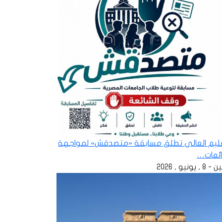
عليم العالي تطلق مسابقة «متصدقش» لمواجهة
ائعات…
 , يونيو , 2026