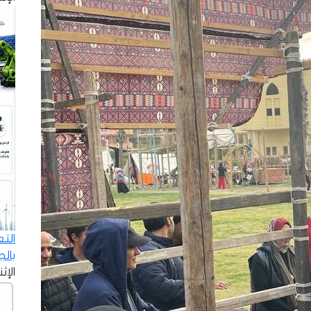
الت
بال
الإثنين - 8