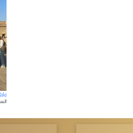
زيار
السبت - 2