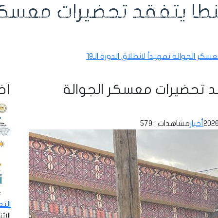
طا يتفقد تحضيرات معسكر ا
رة بداية
مراكز الدعم النفسي
مراكز ذوي الإعاقة
الإدارة العامة للوافدين
الأنشطة
الإحص
 الجوالة تمهيداً لانطلاق الدورة الـ19
د تحضيرات معسكر الجوالة
آخر
أخبار
مشاهدات : 579
الت
الإثنين - 8