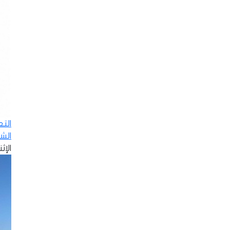
الت
الش
الإثنين - 8