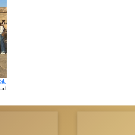
زيار
السبت - 2