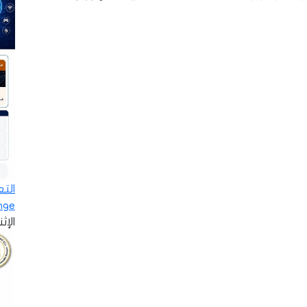
ge»…
الإثنين - 8