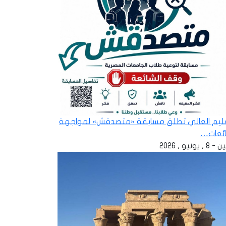
عليم العالي تطلق مسابقة «متصدقش» لمواجهة
ائعات…
 , يونيو , 2026