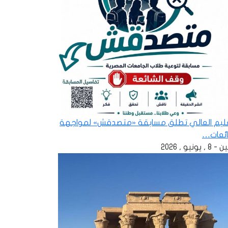
عليم العالي تطلق مسابقة «متصدقش» لمواجهة
ائعات…
 , يونيو , 2026