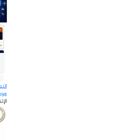
ge»…
الإثنين - 8