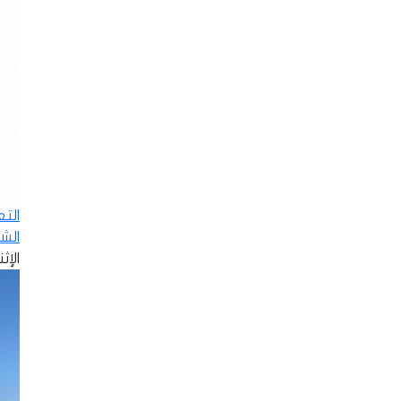
الت
الش
الإثنين - 8