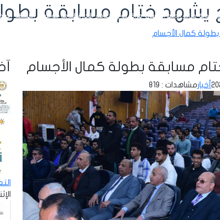
يشهد ختام مسابقة بطولة
رة بداية
مراكز الدعم النفسي
مراكز ذوي الإعاقة
الإدارة العامة للوافدين
الأنشطة
الإحص
طولة كمال الأجسام
ام مسابقة بطولة كمال الأجسام
آخر
أخبار
مشاهدات : 819
الت
الإثنين - 8