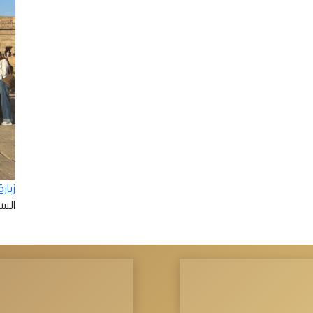
زيار
السبت - 2