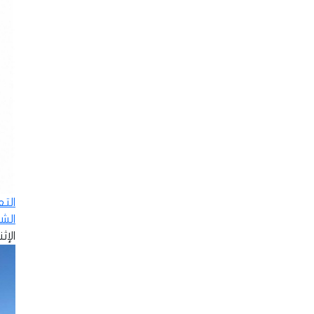
الت
الش
الإثنين - 8