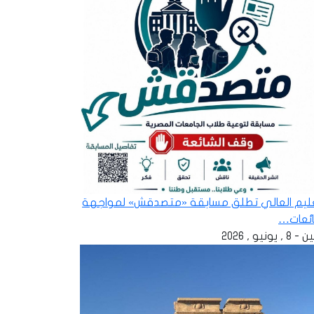
عليم العالي تطلق مسابقة «متصدقش» لمواجهة
ائعات…
 , يونيو , 2026