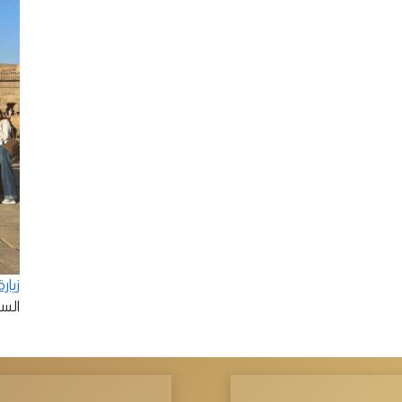
زيار
السبت - 2