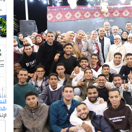
الت
بال
الإثنين - 8