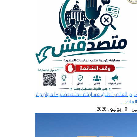
عليم العالي تطلق مسابقة «متصدقش» لمواجهة
ائعات…
 , يونيو , 2026