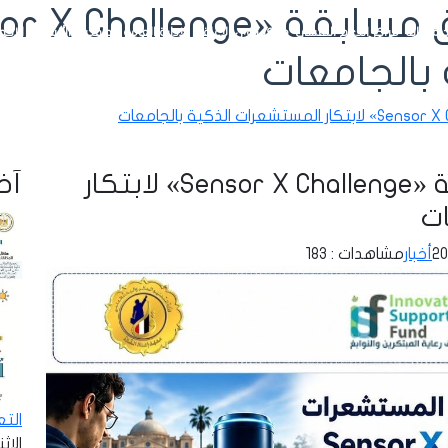
رة بداية
مراكز الدعم النفسي
مراكز ذوي الإعاقة
الإدارة العامة للوافدين
الأنشطة
الإحص
بالجامعات
التعليم العالي تطلق مسابقة «Sensor X Challenge» لابتكار
آخر
ات
أخبار
مشاهدات : 183
الت
الإثنين - 8