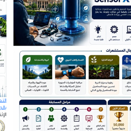
الت
بال
الإثنين - 8