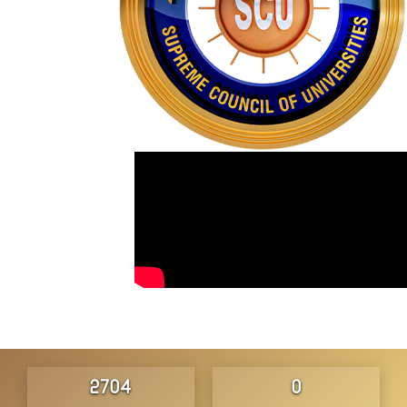
2752
0