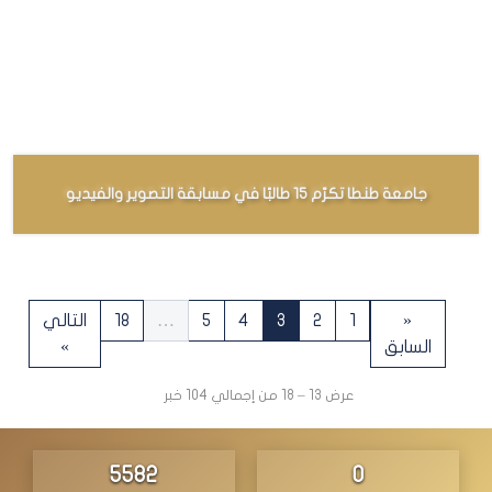
جامعة طنطا تكرّم 15 طالبًا في مسابقة التصوير والفيديو
«
1
2
3
4
5
…
18
التالي
السابق
»
عرض 13 – 18 من إجمالي 104 خبر
5856
0